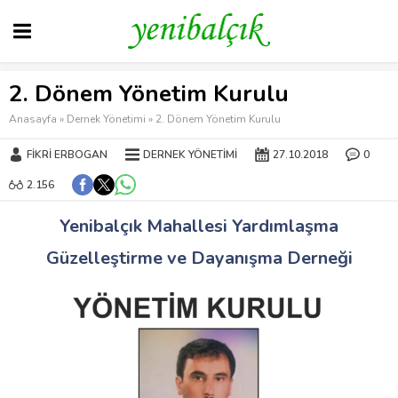
2. Dönem Yönetim Kurulu
Anasayfa
»
Dernek Yönetimi
»
2. Dönem Yönetim Kurulu
FIKRI ERBOGAN
DERNEK YÖNETIMI
27.10.2018
0
2.156
Yenibalçık Mahallesi Yardımlaşma
Güzelleştirme ve Dayanışma Derneği