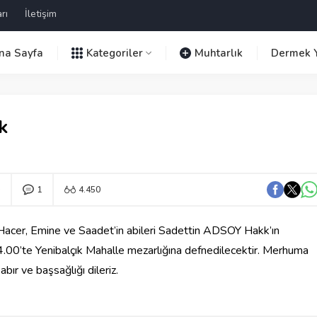
rı
İletişim
na Sayfa
Kategoriler
Muhtarlık
Dermek Y
k
1
4.450
cer, Emine ve Saadet’in abileri Sadettin ADSOY Hakk’ın
.00’te Yenibalçık Mahalle mezarlığına defnedilecektir. Merhuma
abır ve başsağlığı dileriz.