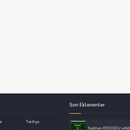
Son Eklenenler
a
Tarihçe
Kadriye AYDOĞDU vefat 