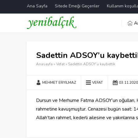
Ana Sayfa
Sitede Emeği Geçenler
Kullanım koşulla
A
Sadettin ADSOY’u kaybetti
Anasayfa
»
Vefat
»
Sadettin ADSOY’u kaybettik
MEHMET ERYILMAZ
VEFAT
03.11.2020
Dursun ve Merhume Fatma ADSOY’un oğulları, Ha
rahmetine kavuşmuştur. Cenazesi bugün saat: 14
Allah’tan rahmet, kederli ailesine ve yakınlarına s