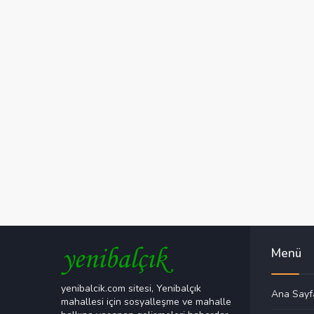
Menü
yenibalcik.com sitesi, Yenibalçık
Ana Sayf
mahallesi için sosyalleşme ve mahalle