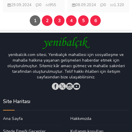
29.09.2024
0
955
08.09.2024
0
1.320
Mehmet Eryılmaz
Mehmet Eryılmaz
1
2
3
4
5
6
yenibalcik.com sitesi, Yenibalçık mahallesi için sosyalleşme ve
mahalle halkına yaşanan gelişmeleri haberdar etmek için
oluşturulmuştur. Sitemiz kâr amacı gütmez ve mahalle sakinleri
tarafından oluşturulmuştur. Telif hakkı ihlalleri için iletişim
sayfasından bize ulaşabilirsiniz.
Site Haritası
Ana Sayfa
Hakkımızda
Sitede Emeği Geçenler
Kullanım koşulları