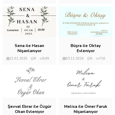
Mehmet Eryılmaz
Mehmet Eryılmaz
Sena ile Hasan
Büşra ile Oktay
Nişanlanıyor
Evleniyor
21.01.2025
0
549
03.11.2024
0
716
Mehmet Eryılmaz
Mehmet Eryılmaz
Şevval Ebrar ile Özgür
Melisa ile Ömer Faruk
Okan Evleniyor
Nişanlanıyor