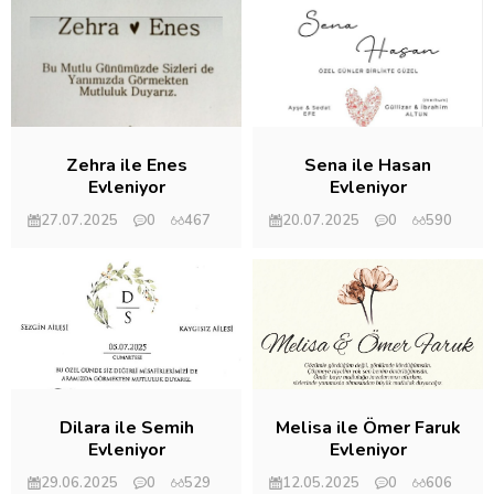
Zehra ile Enes
Sena ile Hasan
Evleniyor
Evleniyor
27.07.2025
0
467
20.07.2025
0
590
Mehmet Eryılmaz
Mehmet Eryılmaz
Dilara ile Semih
Melisa ile Ömer Faruk
Evleniyor
Evleniyor
29.06.2025
0
529
12.05.2025
0
606