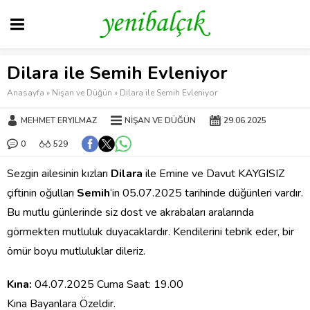
Dilara ile Semih Evleniyor
Anasayfa
»
Nişan ve Düğün
»
Dilara ile Semih Evleniyor
MEHMET ERYILMAZ
NIŞAN VE DÜĞÜN
29.06.2025
0
529
Sezgin ailesinin kızları
Dilara
ile Emine ve Davut KAYGISIZ
çiftinin oğulları
Semih
‘in 05.07.2025 tarihinde düğünleri vardır.
Bu mutlu günlerinde siz dost ve akrabaları aralarında
görmekten mutluluk duyacaklardır. Kendilerini tebrik eder, bir
ömür boyu mutluluklar dileriz.
Kına:
04.07.2025 Cuma Saat: 19.00
Kına Bayanlara Özeldir.