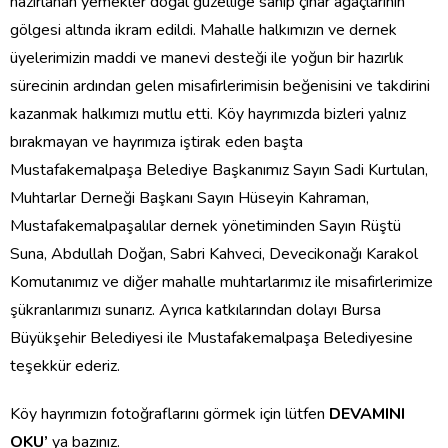
hazırlanan yemekler doğal güzelliğe sahip çınar ağaçlarının
gölgesi altında ikram edildi. Mahalle halkımızın ve dernek
üyelerimizin maddi ve manevi desteği ile yoğun bir hazırlık
sürecinin ardından gelen misafirlerimisin beğenisini ve takdirini
kazanmak halkımızı mutlu etti. Köy hayrımızda bizleri yalnız
bırakmayan ve hayrımıza iştirak eden başta
Mustafakemalpaşa Belediye Başkanımız Sayın Sadi Kurtulan,
Muhtarlar Derneği Başkanı Sayın Hüseyin Kahraman,
Mustafakemalpaşalılar dernek yönetiminden Sayın Rüştü
Suna, Abdullah Doğan, Sabri Kahveci, Devecikonağı Karakol
Komutanımız ve diğer mahalle muhtarlarımız ile misafirlerimize
şükranlarımızı sunarız. Ayrıca katkılarından dolayı Bursa
Büyükşehir Belediyesi ile Mustafakemalpaşa Belediyesine
teşekkür ederiz.
Köy hayrımızın fotoğraflarını görmek için lütfen
DEVAMINI
OKU’
ya bazınız.