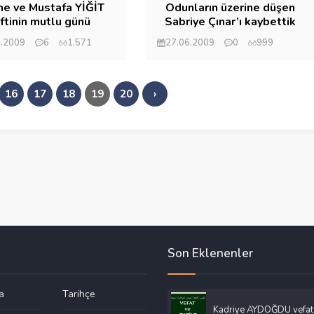
ne ve Mustafa YİĞİT
Odunların üzerine düşen
iftinin mutlu günü
Sabriye Çınar’ı kaybettik
7.2009
6
1.571
27.06.2009
0
999
et Eryılmaz
Mehmet Eryılmaz
16
17
18
19
20
›
Son Eklenenler
a
Tarihçe
Kadriye AYDOĞDU vefat 