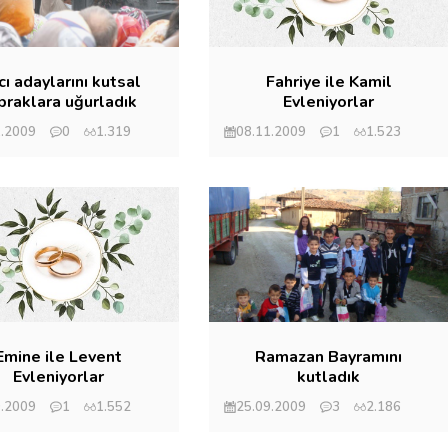
ı adaylarını kutsal
Fahriye ile Kamil
praklara uğurladık
Evleniyorlar
1.2009
0
1.319
08.11.2009
1
1.523
et Eryılmaz
Mehmet Eryılmaz
Emine ile Levent
Ramazan Bayramını
Evleniyorlar
kutladık
(20/21/22/09.2009)
0.2009
1
1.552
25.09.2009
3
2.186
et Eryılmaz
Mehmet Eryılmaz