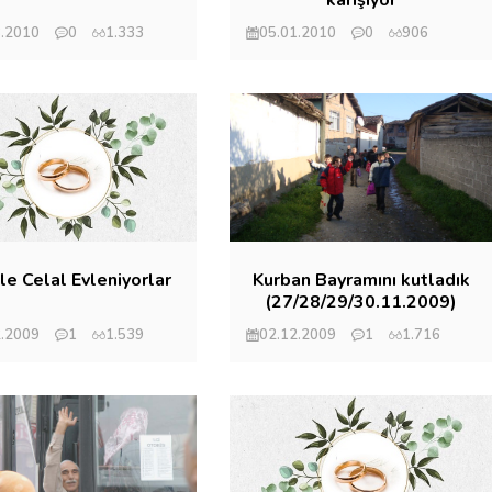
3.2010
0
1.333
05.01.2010
0
906
et Eryılmaz
Mehmet Eryılmaz
ile Celal Evleniyorlar
Kurban Bayramını kutladık
(27/28/29/30.11.2009)
2.2009
1
1.539
02.12.2009
1
1.716
et Eryılmaz
Mehmet Eryılmaz