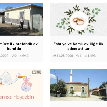
üze ilk prefabrik ev
Fahriye ve Kamil evliliğe ilk
kuruldu
adımı attılar
8.2009
0
940
11.08.2009
1
1.493
et Eryılmaz
Mehmet Eryılmaz