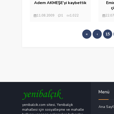
Adem AKMEŞE’yi kaybettik
Emi
ç
11.08.2009
1
1.022
22.0
Mehmet Eryılmaz
Mehm
«
‹
15
Menü
yenibalcik.com sitesi, Yenibalçık
Ana Sayf
mahallesi için sosyalleşme ve mahalle