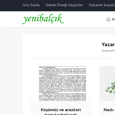
Ana Sayfa
Sitede Emeği Geçenler
Kullanım koşulla
A
Yazar
Anasayf
Köyümüz ve arazileri
Nazlı
kamulaştırılacak