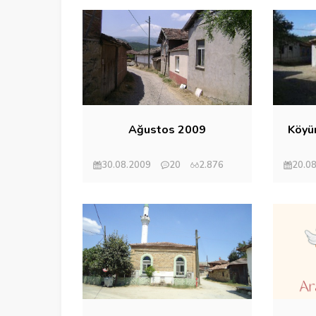
Ağustos 2009
Köyüm
30.08.2009
20
2.876
20.0
Mehmet Eryılmaz
Mehm