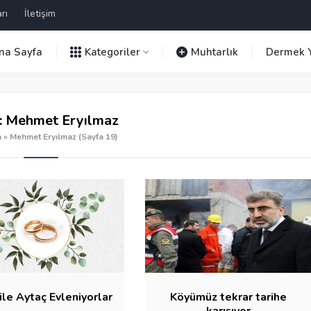
rı
İletişim
na Sayfa
Kategoriler
Muhtarlık
Dermek Y
:
Mehmet Eryılmaz
a
»
Mehmet Eryılmaz
(Sayfa 19)
 ile Aytaç Evleniyorlar
Köyümüz tekrar tarihe
karışıyor