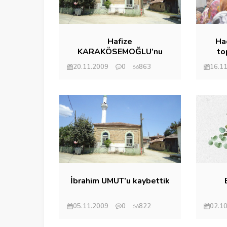
Hafize
Hac
KARAKÖSEMOĞLU’nu
to
kaybettik
20.11.2009
0
863
16.1
Mehmet Eryılmaz
Mehm
İbrahim UMUT’u kaybettik
05.11.2009
0
822
02.1
Mehmet Eryılmaz
Mehm