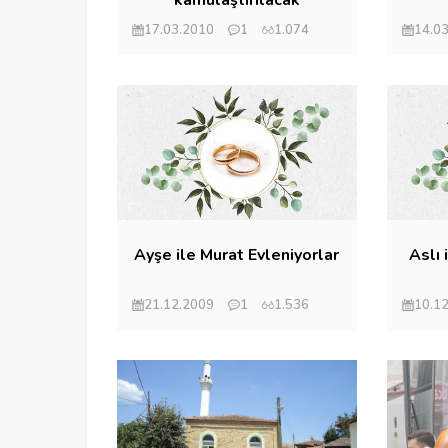
17.03.2010
1
1.074
14.0
Mehmet Eryılmaz
Mehm
Ayşe ile Murat Evleniyorlar
Aslı 
21.12.2009
1
1.536
10.1
Mehmet Eryılmaz
Mehm