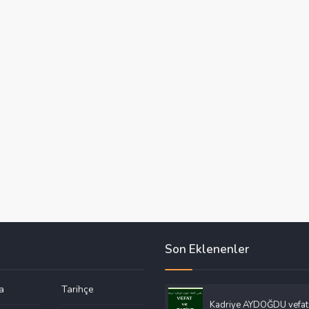
Son Eklenenler
a
Tarihçe
Kadriye AYDOĞDU vefat 