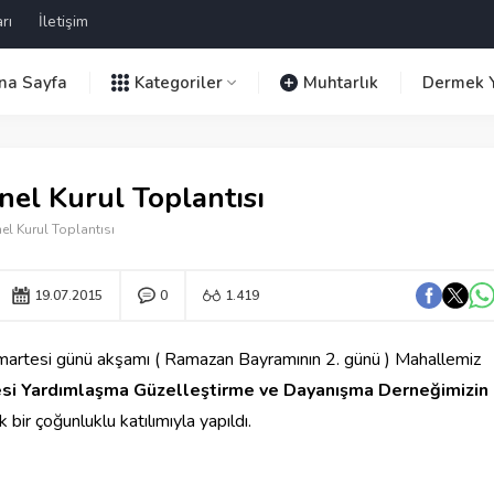
rı
İletişim
na Sayfa
Kategoriler
Muhtarlık
Dermek Y
el Kurul Toplantısı
el Kurul Toplantısı
19.07.2015
0
1.419
artesi günü akşamı ( Ramazan Bayramının 2. günü ) Mahallemiz
esi Yardımlaşma Güzelleştirme ve Dayanışma Derneğimizin
 bir çoğunluklu katılımıyla yapıldı.