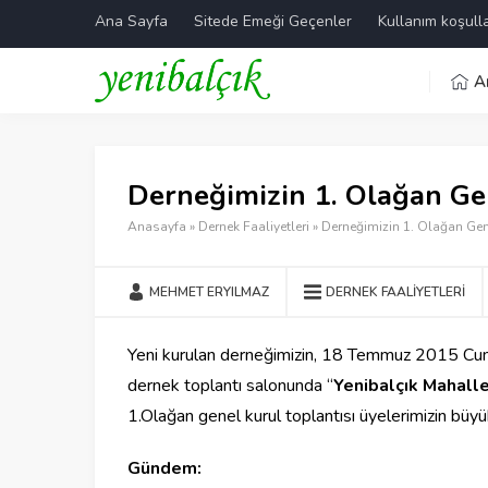
Ana Sayfa
Sitede Emeği Geçenler
Kullanım koşulla
A
Derneğimizin 1. Olağan Gen
Anasayfa
»
Dernek Faaliyetleri
»
Derneğimizin 1. Olağan Gen
MEHMET ERYILMAZ
DERNEK FAALIYETLERI
Yeni kurulan derneğimizin, 18 Temmuz 2015 Cum
dernek toplantı salonunda “
Yenibalçık Mahall
1.Olağan genel kurul toplantısı üyelerimizin büyük
Gündem: