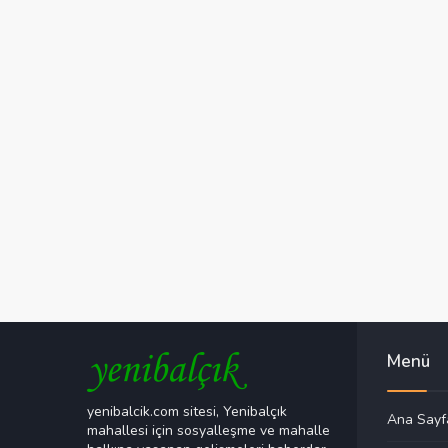
Menü
yenibalcik.com sitesi, Yenibalçık
Ana Sayf
mahallesi için sosyalleşme ve mahalle