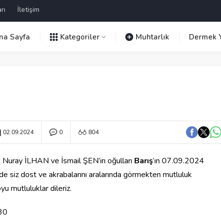
rı
İletişim
na Sayfa
Kategoriler
Muhtarlık
Dermek Y
02.09.2024
0
804
e Nuray İLHAN ve İsmail ŞEN’in oğulları
Barış
‘ın 07.09.2024
inde siz dost ve akrabalarını aralarında görmekten mutluluk
yu mutluluklar dileriz.
.30