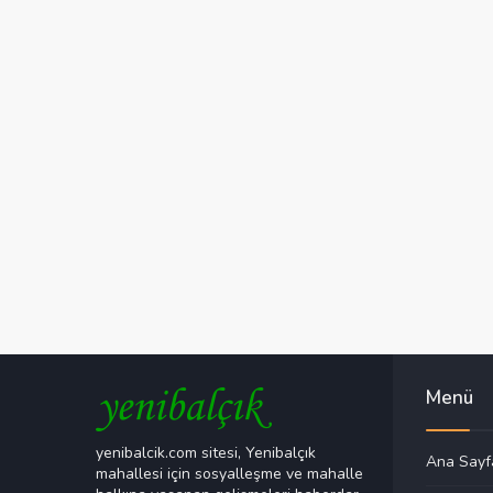
Menü
yenibalcik.com sitesi, Yenibalçık
Ana Sayf
mahallesi için sosyalleşme ve mahalle