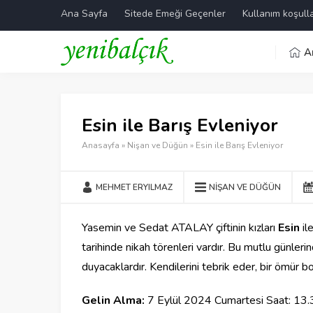
Ana Sayfa
Sitede Emeği Geçenler
Kullanım koşulla
A
Esin ile Barış Evleniyor
Anasayfa
»
Nişan ve Düğün
»
Esin ile Barış Evleniyor
MEHMET ERYILMAZ
NIŞAN VE DÜĞÜN
Yasemin ve Sedat ATALAY çiftinin kızları
Esin
il
tarihinde nikah törenleri vardır. Bu mutlu günler
duyacaklardır. Kendilerini tebrik eder, bir ömür bo
Gelin Alma:
7 Eylül 2024 Cumartesi Saat: 13