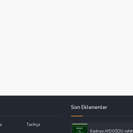
Son Eklenenler
a
Tarihçe
Kadriye AYDOĞDU vefat 