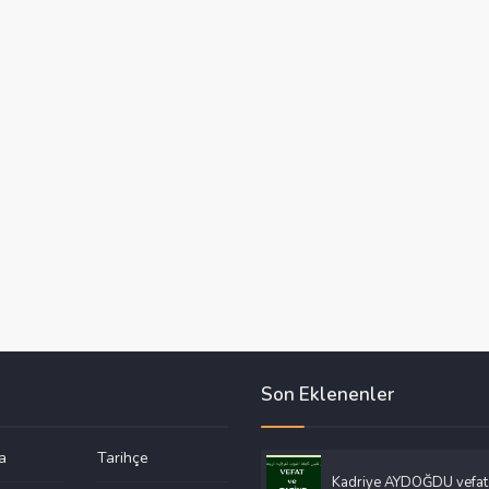
Son Eklenenler
a
Tarihçe
Kadriye AYDOĞDU vefat 