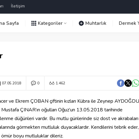
rı
İletişim
na Sayfa
Kategoriler
Muhtarlık
Dermek Y
r
07.05.2018
0
1.462
cer ve Ekrem ÇOBAN çiftinin kızları Kübra ile Zeynep AYDOĞD
 Mustafa ÇINAR’ın oğulları Oğuz’un 13.05.2018 tarihinde
lenme düğünleri vardır. Bu mutlu günlerinde siz dost ve akrabaları
alarında görmekten mutluluk duyacaklardır. Kendilerini tebrik eder,
r ömür boyu mutluluklar dileriz.