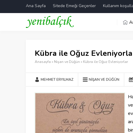
Ana Sayfa
Sitede Emeği Geçenler
Kullanım koşulla
A
Kübra ile Oğuz Evleniyorla
Anasayfa
»
Nişan ve Düğün
»
Kübra ile Oğuz Evleniyorlar
MEHMET ERYILMAZ
NIŞAN VE DÜĞÜN
Ha
ve
ev
ar
bi