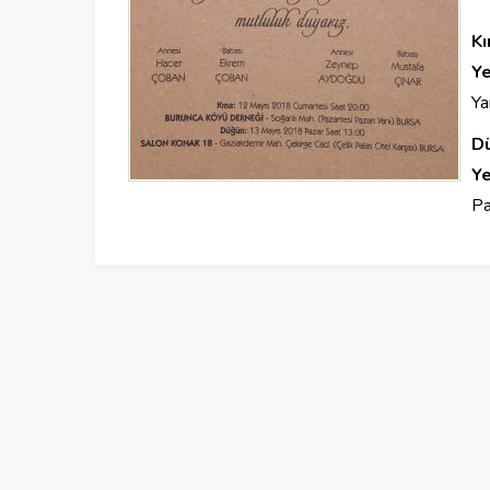
Kı
Ye
Ya
D
Ye
Pa