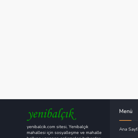
Menü
yenibalcik.com sitesi, Yenibalçık
Ana Sayf
mahallesi için sosyalleşme ve mahalle