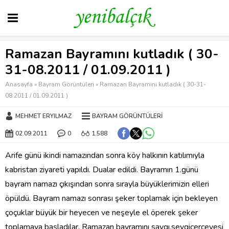
Ramazan Bayramını kutladık ( 30-
31-08.2011 / 01.09.2011 )
Anasayfa
»
Bayram Görüntüleri
»
Ramazan Bayramını kutladık ( 30-31-
08.2011 / 01.09.2011 )
MEHMET ERYILMAZ
BAYRAM GÖRÜNTÜLERI
02.09.2011
0
1.588
Arife günü ikindi namazından sonra köy halkının katılımıyla
kabristan ziyareti yapıldı. Dualar edildi. Bayramın 1.günü
bayram namazı çıkışından sonra sırayla büyüklerimizin elleri
öpüldü. Bayram namazı sonrası şeker toplamak için bekleyen
çoçuklar büyük bir heyecen ve neşeyle el öperek şeker
toplamaya başladılar. Ramazan bayramını saygı,sevgiçerçevesi