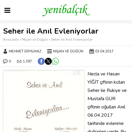
Seher ile Anıl Evleniyorlar
Anasayfa
»
Nişan ve Düğün
»
Seher ile Anıl Evleniyorlar
MEHMET ERYILMAZ
NIŞAN VE DÜĞÜN
03.04.2017
0
1.397
Necla ve Hasan
YİĞİT çiftinin kızları
Seher ile Rukiye ve
Mustafa GÜR
çiftinin oğulları Anıl
06.04.2017
tarihinde evlenme
düğünleri vardır. Bu