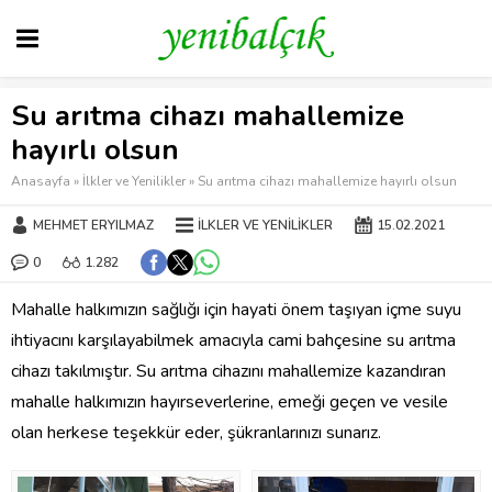
Su arıtma cihazı mahallemize
hayırlı olsun
Anasayfa
»
İlkler ve Yenilikler
»
Su arıtma cihazı mahallemize hayırlı olsun
MEHMET ERYILMAZ
İLKLER VE YENILIKLER
15.02.2021
0
1.282
Mahalle halkımızın sağlığı için hayati önem taşıyan içme suyu
ihtiyacını karşılayabilmek amacıyla cami bahçesine su arıtma
cihazı takılmıştır. Su arıtma cihazını mahallemize kazandıran
mahalle halkımızın hayırseverlerine, emeği geçen ve vesile
olan herkese teşekkür eder, şükranlarınızı sunarız.