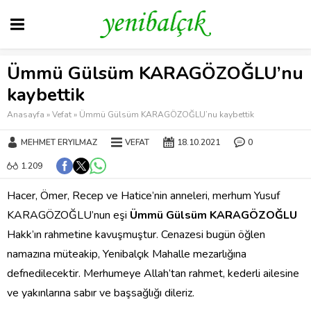
Ümmü Gülsüm KARAGÖZOĞLU’nu
kaybettik
Anasayfa
»
Vefat
»
Ümmü Gülsüm KARAGÖZOĞLU’nu kaybettik
MEHMET ERYILMAZ
VEFAT
18.10.2021
0
1.209
Hacer, Ömer, Recep ve Hatice’nin anneleri, merhum Yusuf
KARAGÖZOĞLU’nun eşi
Ümmü Gülsüm KARAGÖZOĞLU
Hakk’ın rahmetine kavuşmuştur. Cenazesi bugün öğlen
namazına müteakip, Yenibalçık Mahalle mezarlığına
defnedilecektir. Merhumeye Allah’tan rahmet, kederli ailesine
ve yakınlarına sabır ve başsağlığı dileriz.