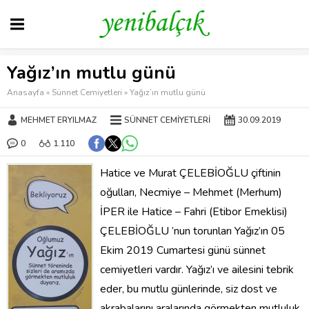
Yağız’ın mutlu günü
Anasayfa
»
Sünnet Cemiyetleri
»
Yağız’ın mutlu günü
MEHMET ERYILMAZ
SÜNNET CEMIYETLERI
30.09.2019
0
1.110
Hatice ve Murat ÇELEBİOĞLU çiftinin
oğulları, Necmiye – Mehmet (Merhum)
İPER ile Hatice – Fahri (Etibor Emeklisi)
ÇELEBİOĞLU ’nun torunları Yağız’ın 05
Ekim 2019 Cumartesi günü sünnet
cemiyetleri vardır. Yağız’ı ve ailesini tebrik
eder, bu mutlu günlerinde, siz dost ve
akrabalarını aralarında görmekten mutluluk